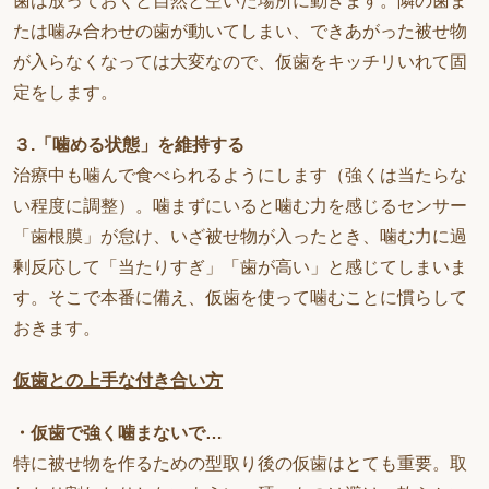
歯は放っておくと自然と空いた場所に動きます。隣の歯ま
たは噛み合わせの歯が動いてしまい、できあがった被せ物
が入らなくなっては大変なので、仮歯をキッチリいれて固
定をします。
３.「噛める状態」を維持する
治療中も噛んで食べられるようにします（強くは当たらな
い程度に調整）。噛まずにいると噛む力を感じるセンサー
「歯根膜」が怠け、いざ被せ物が入ったとき、噛む力に過
剰反応して「当たりすぎ」「歯が高い」と感じてしまいま
す。そこで本番に備え、仮歯を使って噛むことに慣らして
おきます。
仮歯との上手な付き合い方
・仮歯で強く噛まないで…
特に被せ物を作るための型取り後の仮歯はとても重要。取