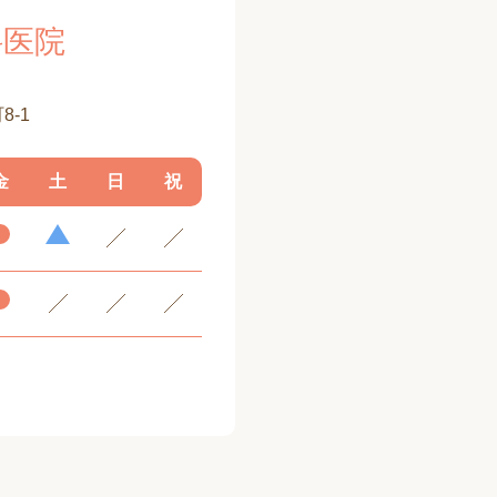
科医院
8-1
金
土
日
祝